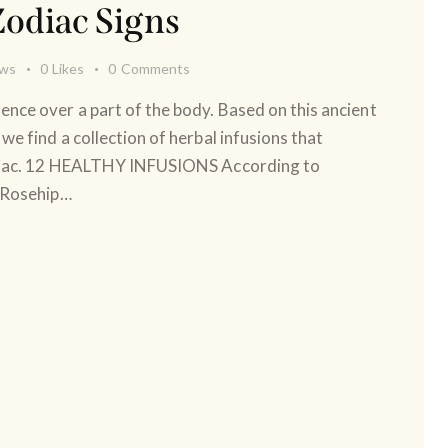
Zodiac Signs
ews
0
Likes
0
Comments
nce over a part of the body. Based on this ancient
e find a collection of herbal infusions that
zodiac. 12 HEALTHY INFUSIONS According to
: Rosehip…