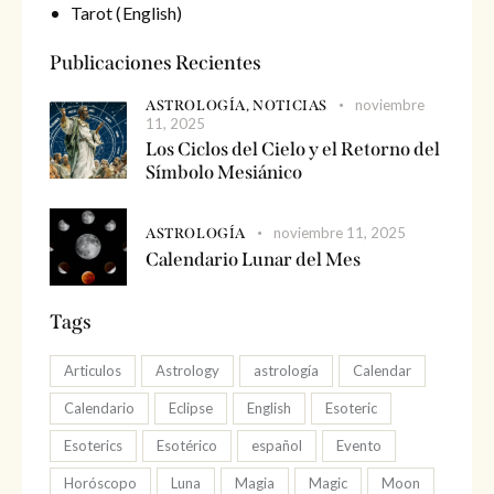
Tarot (English)
Publicaciones Recientes
noviembre
ASTROLOGÍA,
NOTICIAS
11, 2025
Los Ciclos del Cielo y el Retorno del
Símbolo Mesiánico
noviembre 11, 2025
ASTROLOGÍA
Calendario Lunar del Mes
Tags
Articulos
Astrology
astrología
Calendar
Calendario
Eclipse
English
Esoteric
Esoterics
Esotérico
español
Evento
Horóscopo
Luna
Magia
Magic
Moon