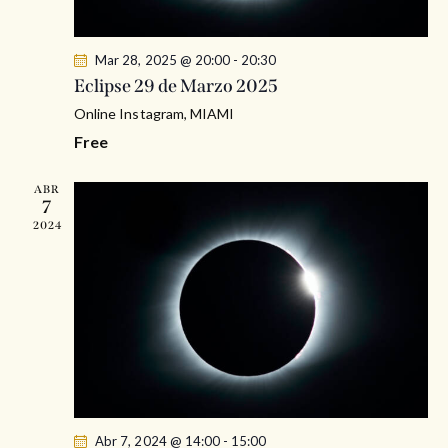
e
e
d
E
a
Mar 28, 2025 @ 20:00
-
20:30
v
y
Eclipse 29 de Marzo 2025
e
v
Online
Instagram, MIAMI
n
i
t
Free
s
o
t
ABR
7
a
2024
s
d
e
E
v
e
n
t
Abr 7, 2024 @ 14:00
-
15:00