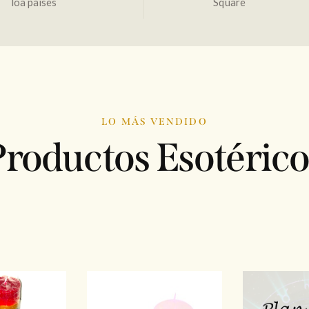
loa países
Square
LO MÁS VENDIDO
Productos
Esotérico