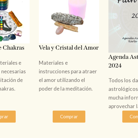
e Chakras
Vela y Cristal del Amor
Agenda Ast
eriales e
Materiales e
2024
 necesarias
instrucciones para atraer
itación de
el amor utilizando el
Todos los d
hakras.
poder de la meditación.
astrológicos
mucha infor
aprovechar l
prar
Comprar
Com