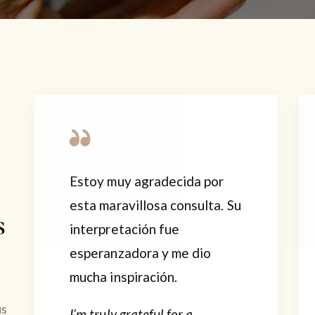
Estoy muy agradecida por
esta maravillosa consulta. Su
s
interpretación fue
esperanzadora y me dio
mucha inspiración.
us
I’m truly grateful for a